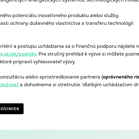
ého potenciálu inovatívneho produktu alebo služby,
asti ochrany duševného vlastníctva a transferu technológií
itérií a postupu uchádzania sa o finančnú podporu nájdete n
e.sk/sk/podniky
. Pre stručný prehľad k výzve si môžete pozrie
 ktoré pripravil vyhlasovateľ výzvy.
onzultáciu alebo sprostredkovanie partnera (
oprávneného rie
oločnosť
a dohodneme si stretnutie. Všetkým uchádzačom dr
NOVINIEK