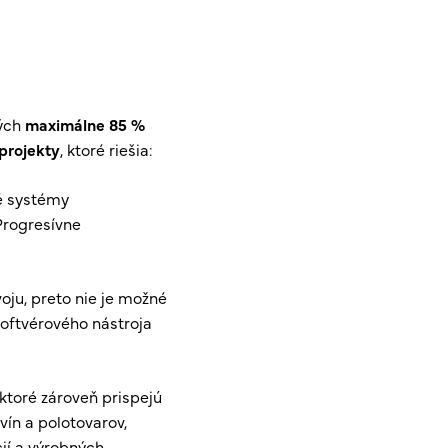
ných
maximálne 85 %
projekty
, ktoré riešia:
ké systémy
Progresívne
ju, preto nie je možné
softvérového nástroja
ktoré zároveň prispejú
vín a polotovarov,
ií a výrobných