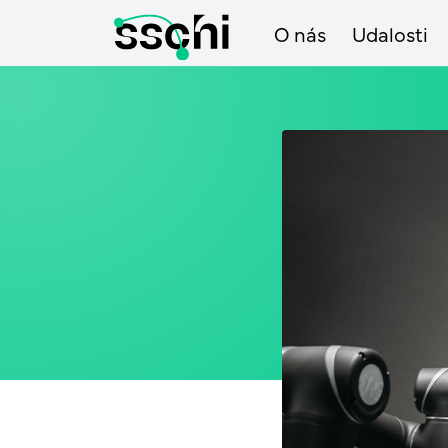
O nás
Udalosti