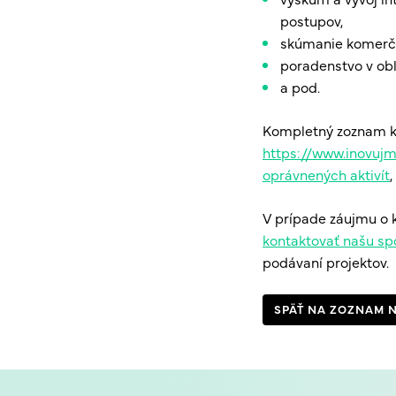
postupov,
skúmanie komerčn
poradenstvo v obl
a pod.
Kompletný zoznam kr
https://www.inovujm
oprávnených aktivít
,
V prípade záujmu o k
kontaktovať našu sp
podávaní projektov.
SPÄŤ NA ZOZNAM 