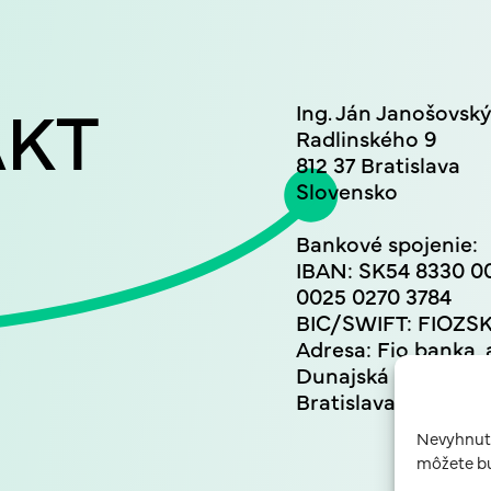
AKT
Ing. Ján Janošovsk
Radlinského 9
812 37 Bratislava
Slovensko
Bankové spojenie:
IBAN: SK54 8330 0
0025 0270 3784
BIC/SWIFT: FIOZ
Adresa: Fio banka, a
Dunajská 1, 811 08
Bratislava
Nevyhnutn
môžete bu