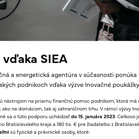
e vďaka SIEA
čná a energetická agentúra v súčasnosti ponúka
enských podnikoch vďaka výzve Inovačné poukážky
ú nástrojom na priamu finančnú pomoc podnikom, ktorá má 
 ako na domácom, tak aj zahraničnom trhu. V rámci výzvy In
žné sa o túto podporu uchádzať
do 15. januára 2023
. Celkovo j
 Bratislavského kraja a 180 tis. € pre žiadateľov z Bratislavs
eľmi
sú fyzické a právnické osoby, ktoré: