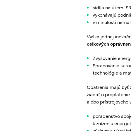
sídlia na území SR
vykonávajú podnik
v minulosti nemal
Výška jednej inovač
celkových oprávne
Zvyšovanie energe
Spracovanie surov
technológie a mat
Opatrenia majú byť 
žiadať o preplatenie
alebo prístrojového
poradenstvo spoje
k zníženiu energe
výskum a vývoj in