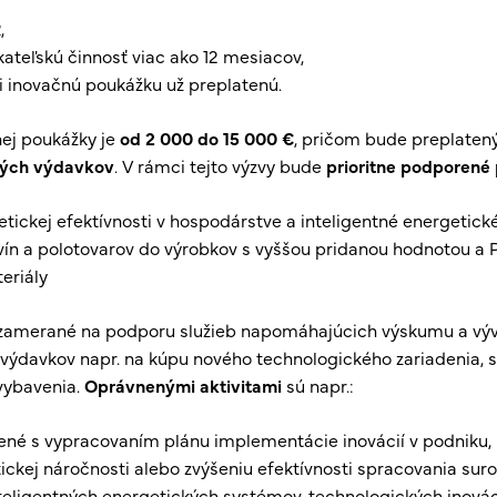
,
ateľskú činnosť viac ako 12 mesiacov,
i inovačnú poukážku už preplatenú.
nej poukážky je
od 2 000 do 15 000 €
, pričom bude preplate
ných výdavkov
. V rámci tejto výzvy bude
prioritne podporené 
tickej efektívnosti v hospodárstve a inteligentné energetic
ín a polotovarov do výrobkov s vyššou pridanou hodnotou a 
eriály
zamerané na podporu služieb napomáhajúcich výskumu a vývo
 výdavkov napr. na kúpu nového technologického zariadenia, 
 vybavenia.
Oprávnenými aktivitami
sú napr.:
né s vypracovaním plánu implementácie inovácií v podniku, 
tickej náročnosti alebo zvýšeniu efektívnosti spracovania suro
teligentných energetických systémov, technologických inovác