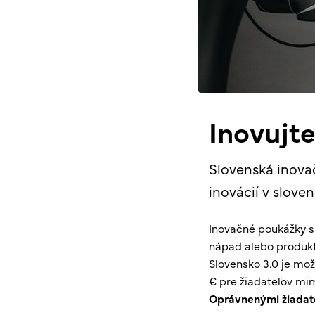
Inovujt
Slovenská inova
inovácií v slov
Inovačné poukážky s
nápad alebo produkt
Slovensko 3.0 je mo
€ pre žiadateľov mimo
Oprávnenými žiadat