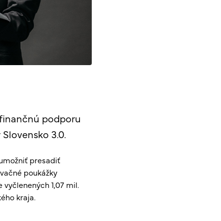
 finančnú podporu
 Slovensko 3.0.
umožniť presadiť
ovačné poukážky
e vyčlenených 1,07 mil.
kého kraja.