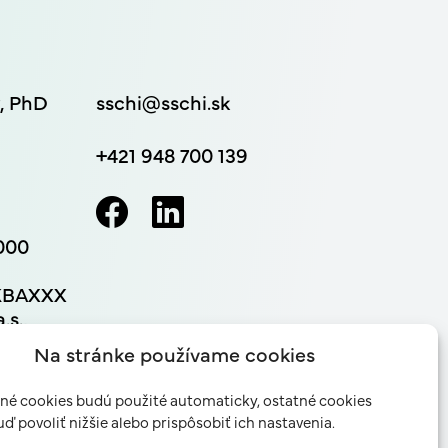
ý, PhD
sschi@sschi.sk
+421 948 700 139
000
SKBAXXX
.s.,
Na stránke používame cookies
é cookies budú použité automaticky, ostatné cookies
ď povoliť nižšie alebo prispôsobiť ich nastavenia.