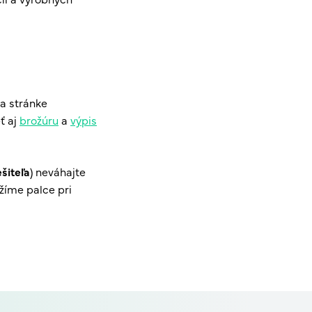
a stránke
ť aj
brožúru
a
výpis
šiteľa
) neváhajte
žíme palce pri