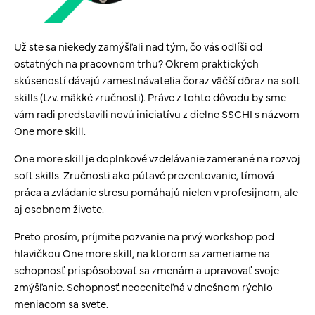
Už ste sa niekedy zamýšľali nad tým, čo vás odlíši od
ostatných na pracovnom trhu? Okrem praktických
skúseností dávajú zamestnávatelia čoraz väčší dôraz na soft
skills (tzv. mäkké zručnosti). Práve z tohto dôvodu by sme
vám radi predstavili novú iniciatívu z dielne SSCHI s názvom
One more skill.
One more skill je doplnkové vzdelávanie zamerané na rozvoj
soft skills. Zručnosti ako pútavé prezentovanie, tímová
práca a zvládanie stresu pomáhajú nielen v profesijnom, ale
aj osobnom živote.
Preto prosím, príjmite pozvanie na prvý workshop pod
hlavičkou One more skill, na ktorom sa zameriame na
schopnosť prispôsobovať sa zmenám a upravovať svoje
zmýšľanie. Schopnosť neoceniteľná v dnešnom rýchlo
meniacom sa svete.