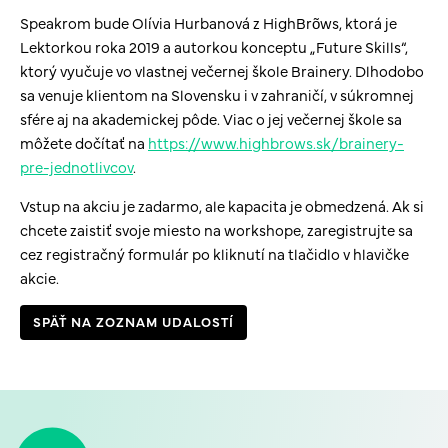
Speakrom bude Olívia Hurbanová z HighBrõws, ktorá je
Lektorkou roka 2019 a autorkou konceptu „Future Skills“,
ktorý vyučuje vo vlastnej večernej škole Brainery. Dlhodobo
sa venuje klientom na Slovensku i v zahraničí, v súkromnej
sfére aj na akademickej pôde. Viac o jej večernej škole sa
môžete dočítať na
https://www.highbrows.sk/brainery-
pre-jednotlivcov
.
Vstup na akciu je zadarmo, ale kapacita je obmedzená. Ak si
chcete zaistiť svoje miesto na workshope, zaregistrujte sa
cez registračný formulár po kliknutí na tlačidlo v hlavičke
akcie.
SPÄŤ NA ZOZNAM UDALOSTÍ