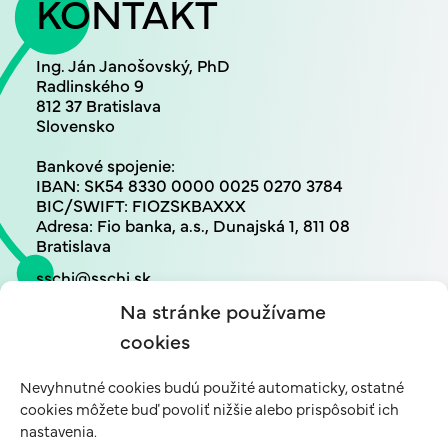
KONTAKT
Ing. Ján Janošovský, PhD
Radlinského 9
812 37 Bratislava
Slovensko
Bankové spojenie:
IBAN: SK54 8330 0000 0025 0270 3784
BIC/SWIFT: FIOZSKBAXXX
Adresa: Fio banka, a.s., Dunajská 1, 811 08
Bratislava
sschi@sschi.sk
+421 948 700 139
Na stránke používame
cookies
Nevyhnutné cookies budú použité automaticky, ostatné
cookies môžete buď povoliť nižšie alebo prispôsobiť ich
nastavenia.
GENERÁLNY SPONZOR SSCHI