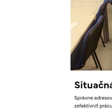
Situačná
Správne adresova
zefektívniť prá