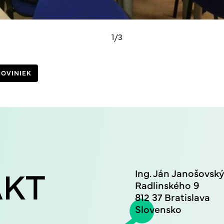
1
/3
NOVINIEK
AKT
Ing. Ján Janošovsk
Radlinského 9
812 37 Bratislava
Slovensko