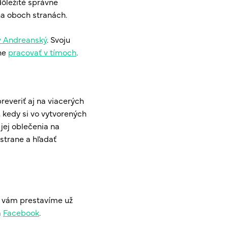
 dôležité správne
na oboch stranách.
v Andreanský
. Svoju
vne
pracovať v tímoch
.
everiť aj na viacerých
 kedy si vo vytvorených
jej oblečenia na
 strane a hľadať
u vám prestavíme už
a
Facebook
.