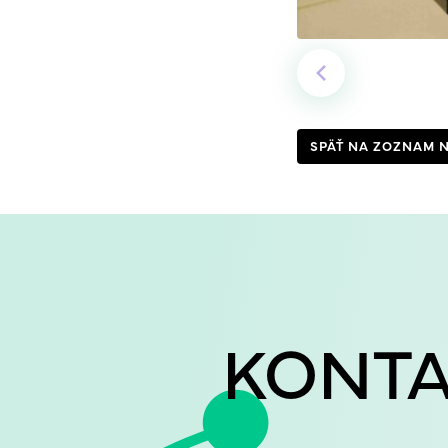
SPÄŤ NA ZOZNAM 
KONT