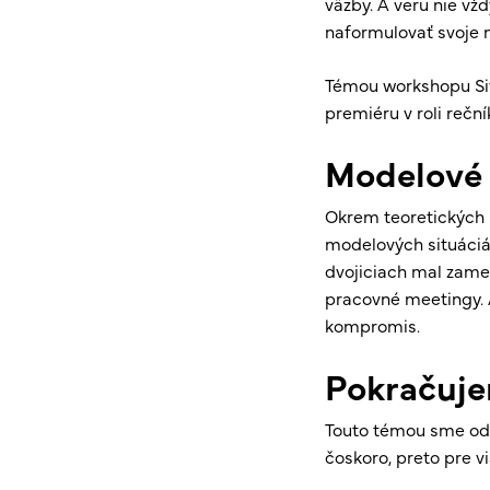
väzby. A veru nie vžd
naformulovať svoje 
Témou workshopu Sit
premiéru v roli reční
Modelové 
Okrem teoretických 
modelových situáciác
dvojiciach mal zame
pracovné meetingy. A
kompromis.
Pokračuj
Touto témou sme odš
čoskoro, preto pre v