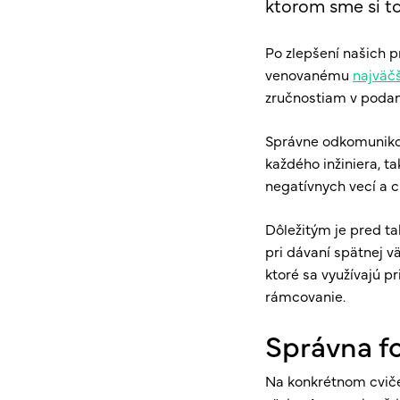
ktorom sme si to
Po zlepšení našich 
venovanému
najväč
zručnostiam v podan
Správne odkomunikov
každého inžiniera, t
negatívnych vecí a
Dôležitým je pred ta
pri dávaní spätnej v
ktoré sa využívajú pr
rámcovanie.
Správna f
Na konkrétnom cvičen