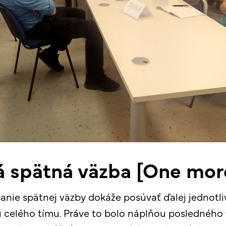
 spätná väzba [One more
nie spätnej väzby dokáže posúvať ďalej jednotliv
cu celého tímu. Práve to bolo náplňou posledného