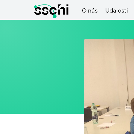
O nás
Udalosti