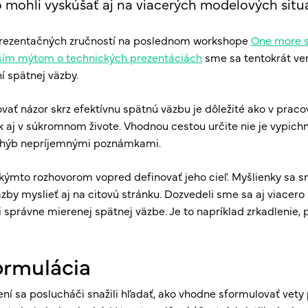
 mohli vyskúšať aj na viacerých modelových situ
prezentačných zručností na poslednom workshope
One more sk
ším mýtom o technických prezentáciách
sme sa tentokrát v
í spätnej väzby.
ať názor skrz efektívnu spätnú väzbu je dôležité ako v prac
ak aj v súkromnom živote. Vhodnou cestou určite nie je vypich
 chýb nepríjemnými poznámkami.
kýmto rozhovorom vopred definovať jeho cieľ. Myšlienky sa s
äzby myslieť aj na citovú stránku. Dozvedeli sme sa aj viacero
i správne mierenej spätnej väzbe. Je to napríklad zrkadlenie, 
ormulácia
í sa poslucháči snažili hľadať, ako vhodne sformulovať vety 