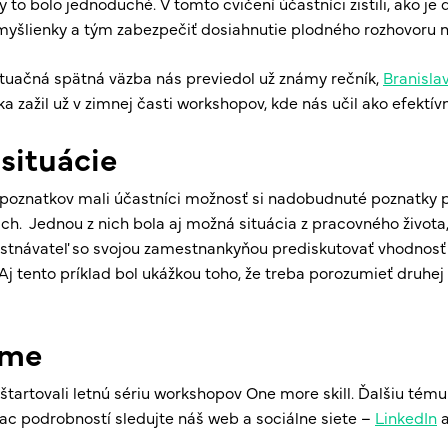
y to bolo jednoduché. V tomto cvičení účastníci zistili, ako je
myšlienky a tým zabezpečiť dosiahnutie plodného rozhovoru 
uačná spätná väzba nás previedol už známy rečník,
Branisla
ka zažil už v zimnej časti workshopov, kde nás učil ako efektí
situácie
poznatkov mali účastníci možnosť si nadobudnuté poznatky pr
h. Jednou z nich bola aj možná situácia z pracovného života,
stnávateľ so svojou zamestnankyňou prediskutovať vhodnosť 
j tento príklad bol ukážkou toho, že treba porozumieť druhej
eme
tartovali letnú sériu workshopov One more skill. Ďalšiu tém
iac podrobností sledujte náš web a sociálne siete –
LinkedIn