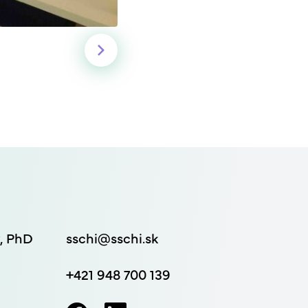
ý, PhD
sschi@sschi.sk
+421 948 700 139