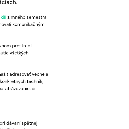
áciách.
ill
zimného semestra
enovali komunikačným
ovnom prostredí
nutie všetkých
nažiť adresovať vecne a
 konkrétnych techník,
parafrázovanie, či
pri dávaní spätnej