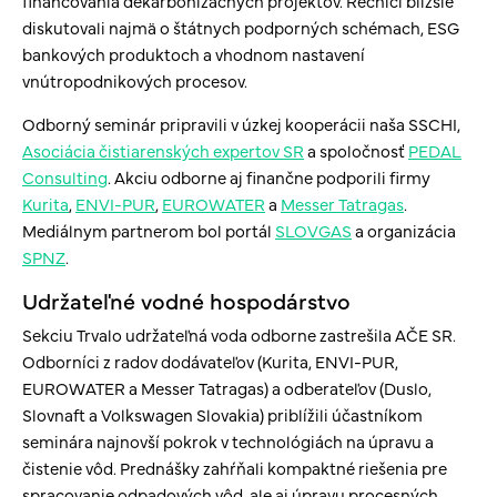
financovania dekarbonizačných projektov. Rečníci bližšie
diskutovali najmä o štátnych podporných schémach, ESG
bankových produktoch a vhodnom nastavení
vnútropodnikových procesov.
Odborný seminár pripravili v úzkej kooperácii naša SSCHI,
Asociácia čistiarenských expertov SR
a spoločnosť
PEDAL
Consulting
. Akciu odborne aj finančne podporili firmy
Kurita
,
ENVI-PUR
,
EUROWATER
a
Messer Tatragas
.
Mediálnym partnerom bol portál
SLOVGAS
a organizácia
SPNZ
.
Udržateľné vodné hospodárstvo
Sekciu Trvalo udržateľná voda odborne zastrešila AČE SR.
Odborníci z radov dodávateľov (Kurita, ENVI-PUR,
EUROWATER a Messer Tatragas) a odberateľov (Duslo,
Slovnaft a Volkswagen Slovakia) priblížili účastníkom
seminára najnovší pokrok v technológiách na úpravu a
čistenie vôd. Prednášky zahŕňali kompaktné riešenia pre
spracovanie odpadových vôd, ale aj úpravu procesných