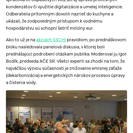
kondenzátov či využitie digitalizácie a umelej inteligencie.
Odberatelia prítomným dovolili nazrieť do kuchyne a
ukázali, že zodpovedným prístupom k vodnému
hospodárstvu sú schopní šetriť milióny eur.
Ako to už je na
akciách SSCHI
pravidlom, po prednáškovom
bloku nasledovala panelová diskusia, v ktorej boli
prednášajúci podrobení otázkam publika. Moderoval ju Igor
Bodík, predseda AČE SR. Všetci experti sa zhodli na tom, že
najväčšou výzvou súčasnosti je znižovanie emisnej záťaže
(dekarbonizácia) a energetických nárokov procesov úpravy
a čistenia vody.