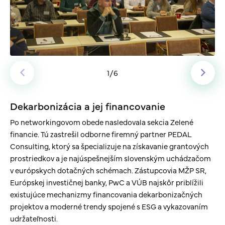
1
/6
Dekarbonizácia a jej financovanie
Po networkingovom obede nasledovala sekcia Zelené
financie. Tú zastrešil odborne firemný partner PEDAL
Consulting, ktorý sa špecializuje na získavanie grantových
prostriedkov a je najúspešnejším slovenským uchádzačom
v európskych dotačných schémach. Zástupcovia MŽP SR,
Európskej investičnej banky, PwC a VÚB najskôr priblížili
existujúce mechanizmy financovania dekarbonizačných
projektov a moderné trendy spojené s ESG a vykazovaním
udržateľnosti.