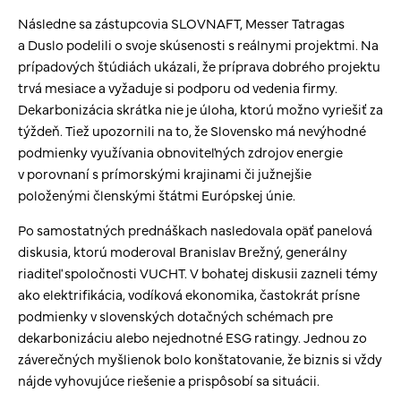
Následne sa zástupcovia SLOVNAFT, Messer Tatragas
a Duslo podelili o svoje skúsenosti s reálnymi projektmi. Na
prípadových štúdiách ukázali, že príprava dobrého projektu
trvá mesiace a vyžaduje si podporu od vedenia firmy.
Dekarbonizácia skrátka nie je úloha, ktorú možno vyriešiť za
týždeň. Tiež upozornili na to, že Slovensko má nevýhodné
podmienky využívania obnoviteľných zdrojov energie
v porovnaní s prímorskými krajinami či južnejšie
položenými členskými štátmi Európskej únie.
Po samostatných prednáškach nasledovala opäť panelová
diskusia, ktorú moderoval Branislav Brežný, generálny
riaditeľ spoločnosti VUCHT. V bohatej diskusii zazneli témy
ako elektrifikácia, vodíková ekonomika, častokrát prísne
podmienky v slovenských dotačných schémach pre
dekarbonizáciu alebo nejednotné ESG ratingy. Jednou zo
záverečných myšlienok bolo konštatovanie, že biznis si vždy
nájde vyhovujúce riešenie a prispôsobí sa situácii.