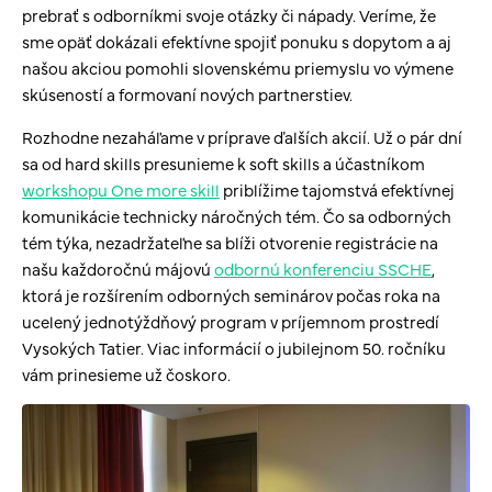
prebrať s odborníkmi svoje otázky či nápady. Veríme, že
sme opäť dokázali efektívne spojiť ponuku s dopytom a aj
našou akciou pomohli slovenskému priemyslu vo výmene
skúseností a formovaní nových partnerstiev.
Rozhodne nezaháľame v príprave ďalších akcií. Už o pár dní
sa od hard skills presunieme k soft skills a účastníkom
workshopu One more skill
priblížime tajomstvá efektívnej
komunikácie technicky náročných tém. Čo sa odborných
tém týka, nezadržateľne sa blíži otvorenie registrácie na
našu každoročnú májovú
odbornú konferenciu SSCHE
,
ktorá je rozšírením odborných seminárov počas roka na
ucelený jednotýždňový program v príjemnom prostredí
Vysokých Tatier. Viac informácií o jubilejnom 50. ročníku
vám prinesieme už čoskoro.