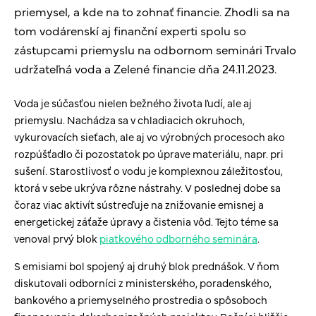
priemysel, a kde na to zohnať financie. Zhodli sa na
tom vodárenskí aj finanční experti spolu so
zástupcami priemyslu na odbornom seminári Trvalo
udržateľná voda a Zelené financie dňa 24.11.2023.
Voda je súčasťou nielen bežného života ľudí, ale aj
priemyslu. Nachádza sa v chladiacich okruhoch,
vykurovacích sieťach, ale aj vo výrobných procesoch ako
rozpúšťadlo či pozostatok po úprave materiálu, napr. pri
sušení. Starostlivosť o vodu je komplexnou záležitosťou,
ktorá v sebe ukrýva rôzne nástrahy. V poslednej dobe sa
čoraz viac aktivít sústreďuje na znižovanie emisnej a
energetickej záťaže úpravy a čistenia vôd. Tejto téme sa
venoval prvý blok
piatkového odborného seminára
.
S emisiami bol spojený aj druhý blok prednášok. V ňom
diskutovali odborníci z ministerského, poradenského,
bankového a priemyselného prostredia o spôsoboch