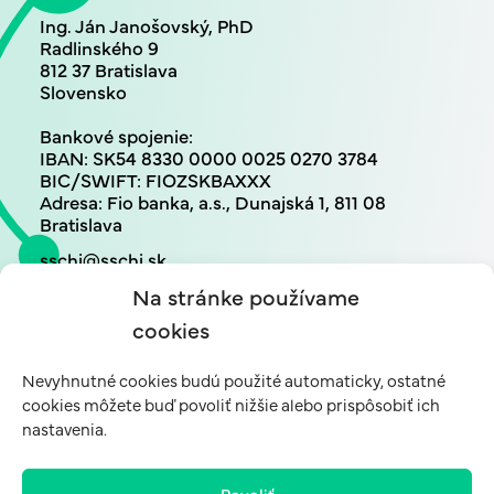
Ing. Ján Janošovský, PhD
Radlinského 9
812 37 Bratislava
Slovensko
Bankové spojenie:
IBAN: SK54 8330 0000 0025 0270 3784
BIC/SWIFT: FIOZSKBAXXX
Adresa: Fio banka, a.s., Dunajská 1, 811 08
Bratislava
sschi@sschi.sk
+421 948 700 139
Na stránke používame
cookies
Nevyhnutné cookies budú použité automaticky, ostatné
cookies môžete buď povoliť nižšie alebo prispôsobiť ich
nastavenia.
GENERÁLNY SPONZOR SSCHI
Povoliť